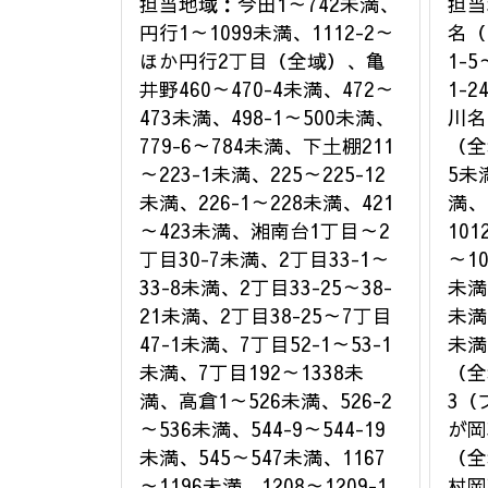
担当地域：今田1～742未満、
担当
円行1～1099未満、1112-2～
名（
ほか円行2丁目（全域）、亀
1-
井野460～470-4未満、472～
1-
473未満、498-1～500未満、
川名
779-6～784未満、下土棚211
（全
～223-1未満、225～225-12
5未満
未満、226-1～228未満、421
満、1
～423未満、湘南台1丁目～2
101
丁目30-7未満、2丁目33-1～
～10
33-8未満、2丁目33-25～38-
未満
21未満、2丁目38-25～7丁目
未満
47-1未満、7丁目52-1～53-1
未満
未満、7丁目192～1338未
（全
満、高倉1～526未満、526-2
3（
～536未満、544-9～544-19
が岡
未満、545～547未満、1167
（全
～1196未満、1208～1209-1
村岡