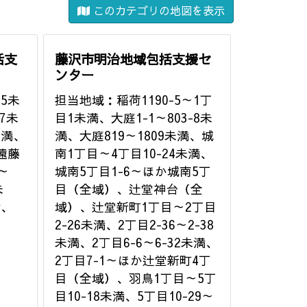
このカテゴリの地図を表示
括支
藤沢市明治地域包括支援セ
ンター
5未
担当地域：稲荷1190-5～1丁
7未
目1未満、大庭1-1～803-8未
未満、
満、大庭819～1809未満、城
、遠藤
南1丁目～4丁目10-24未満、
0～
城南5丁目1-6～ほか城南5丁
未
目（全域）、辻堂神台（全
満、
域）、辻堂新町1丁目～2丁目
2-26未満、2丁目2-36～2-38
未満、2丁目6-6～6-32未満、
2丁目7-1～ほか辻堂新町4丁
目（全域）、羽鳥1丁目～5丁
目10-18未満、5丁目10-29～