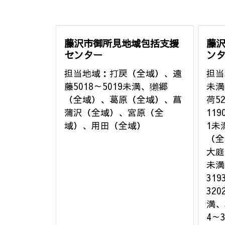
藤沢市御所見地域包括支援
藤
センター
ン
担当地域：打戻（全域）、遠
担当
藤5018～5019未満、獺郷
未満
（全域）、葛原（全域）、菖
荷5
蒲沢（全域）、宮原（全
11
域）、用田（全域）
1未
（全
大庭
未満
319
320
満、3
4～3