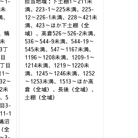
～1-
担当地域：下土棚1～211未
3未
満、223-1～225未満、225-
満、
12～226-1未満、228～421未
満、423～ほか下土棚（全
、鵠
域）、高倉526～526-2未満、
1未
536～544-9未満、544-19～
3丁
545未満、547～1167未満、
丁目
1196～1208未満、1209-1～
4丁目
1214未満、1219～1220未
1～
満、1245～1246未満、1252
32～
～1253未満、1513～ほか高
-2未
倉（全域）、長後（全域）、
、5
土棚（全域）
目3-
1-1
鵠沼
（全
～3-