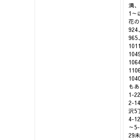
満、1
1～
花の
924
965
101
104
106
110
10
もあ
1-
2-
沢5
4-1
～5
29