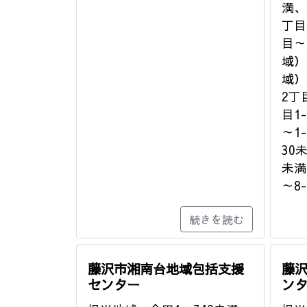
満、
丁目
目～
域）
域）
2丁
目1
～1
30
未満
～8
続きを読む
藤沢市湘南台地域包括支援
藤
センター
ン