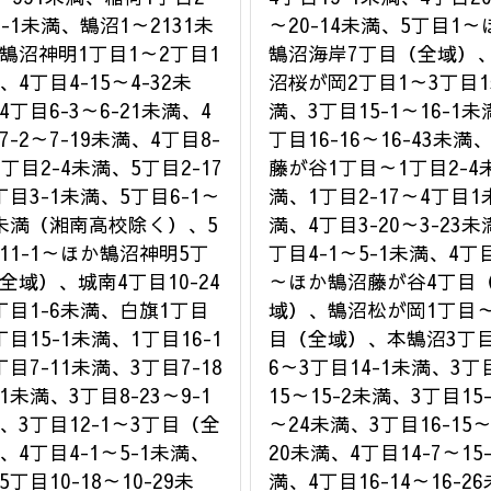
9-1未満、鵠沼1～2131未
～20-14未満、5丁目1～
鵠沼神明1丁目1～2丁目1
鵠沼海岸7丁目（全域）
、4丁目4-15～4-32未
沼桜が岡2丁目1～3丁目
4丁目6-3～6-21未満、4
満、3丁目15-1～16-1未
7-2～7-19未満、4丁目8-
丁目16-16～16-43未満
5丁目2-4未満、5丁目2-17
藤が谷1丁目～1丁目2-4
丁目3-1未満、5丁目6-1～
満、1丁目2-17～4丁目1
1未満（湘南高校除く）、5
満、4丁目3-20～3-23未
11-1～ほか鵠沼神明5丁
丁目4-1～5-1未満、4丁目
全域）、城南4丁目10-24
～ほか鵠沼藤が谷4丁目
丁目1-6未満、白旗1丁目
域）、鵠沼松が岡1丁目～
丁目15-1未満、1丁目16-1
目（全域）、本鵠沼3丁目
丁目7-11未満、3丁目7-18
6～3丁目14-1未満、3丁目
-1未満、3丁目8-23～9-1
15～15-2未満、3丁目15-
、3丁目12-1～3丁目（全
～24未満、3丁目16-15～
、4丁目4-1～5-1未満、
20未満、4丁目14-7～15
5丁目10-18～10-29未
満、4丁目16-14～16-26