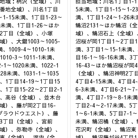
地域：柄沢（全域）、川
担当地域：川名1丁目1-1
番地全域）、川名1丁目
5未満、1丁目1-15～1-2
5～1-15未満、1丁目1-23～
満、1丁目1-24～1-26未
24未満、1丁目1-26～ほか
鵠沼2131～ほか鵠沼（全
2丁目（全域）、小塚
域）、鵠沼石上（全域）
域）、大鋸1003～1005-
沼桜が岡1丁目1～2丁目
、1009-4～1010-1未
満、3丁目1～15-1未満、
010-3～1011-1未満、
目16-1～16-16未満、3
2-1～1020未満、1022-1
16-43～ほか鵠沼桜が岡
28未満、1031-1～1035
（全域）、鵠沼神明2丁目
、1丁目14-19～1丁目15
4丁目4-15未満、4丁目4-
、1丁目15-22～2丁目2-1
6-3未満、4丁目6-21～7
、高谷（全域）、並木台
満、4丁目7-19～8-1未満
域）、藤が岡2丁目16-
丁目2-4～2-17未満、5丁
プラウドウエスト）、藤
1～6-1未満、5丁目7-1～1
3丁目（全域）、宮前
未満、鵠沼橘（全域）、
域）、弥勒寺（全域）、
花沢町（全域）、鵠沼東
東（全域）、渡内（全
域）、鵠沼藤が谷4丁目1