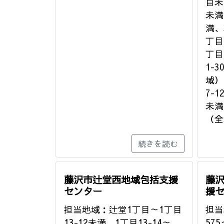
目未
未満
満、
丁目
丁目
1-
域）
7-1
未満
（全
続きを読む
藤沢市辻堂西地域包括支援
藤
センター
援
担当地域：辻堂1丁目～1丁目
担当
13-12未満、1丁目13-14～
57