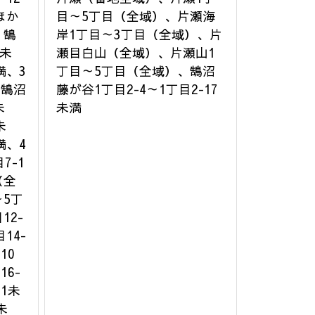
ほか
目～5丁目（全域）、片瀬海
、鵠
岸1丁目～3丁目（全域）、片
1未
瀬目白山（全域）、片瀬山1
満、3
丁目～5丁目（全域）、鵠沼
、鵠沼
藤が谷1丁目2-4～1丁目2-17
未
未満
未
満、4
7-1
（全
5丁
12-
14-
10
16-
-1未
未