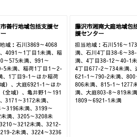
沢市善行地域包括支援セ
藤沢市湘南大庭地域包
ター
援センター
地域：石川3869～4068
担当地域：石川516～173
、4091～1丁目1未満、稲
満、石川4丁目38-6～38-
20～575未満、991～
満、4丁目38-12～40-1
90-5未満、稲荷1丁目1～2-
4丁目677-2～734未満
満、1丁目9-1～ほか稲荷
621-1～790-2未満、80
域）、大庭6921-1～ほか
806未満、815-1～1277
（全域）、亀井野1～191
満、大庭803-8～819未
、3171～3172未満、
1809～6921-1未満
3～3196未満、3199～
2未満、3205～3208未
210～3212未満、3212-
219-2未満、3224～3236