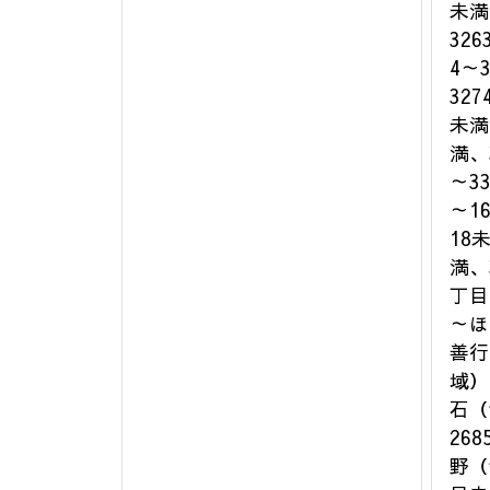
未満
326
4～3
327
未満、
満、
～3
～1
18
満、
丁目
～ほ
善行
域）
石（
26
野（