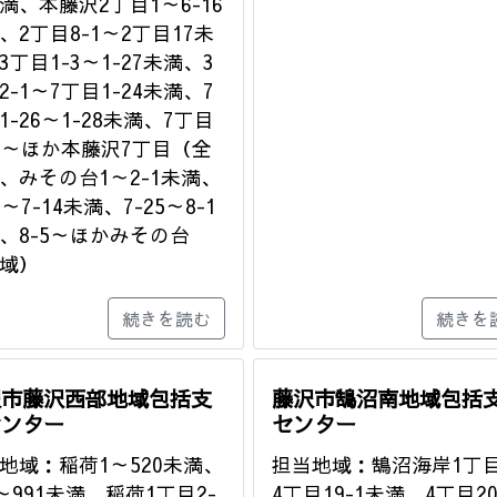
満、本藤沢2丁目1～6-16
、2丁目8-1～2丁目17未
3丁目1-3～1-27未満、3
2-1～7丁目1-24未満、7
1-26～1-28未満、7丁目
30～ほか本藤沢7丁目（全
、みその台1～2-1未満、
2～7-14未満、7-25～8-1
、8-5～ほかみその台
域）
続きを読む
続きを
沢市藤沢西部地域包括支
藤沢市鵠沼南地域包括
センター
センター
地域：稲荷1～520未満、
担当地域：鵠沼海岸1丁目
5～991未満、稲荷1丁目2-
4丁目19-1未満、4丁目20