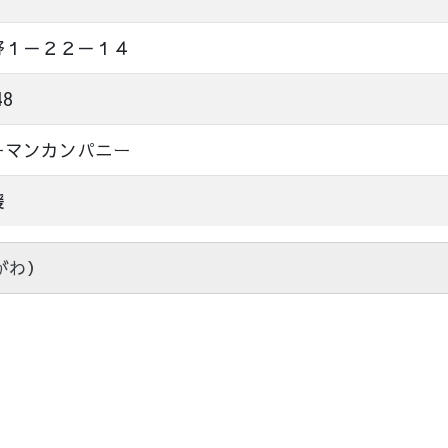
野１－２２－１４
48
ーマンカンパニー
援
がわ）