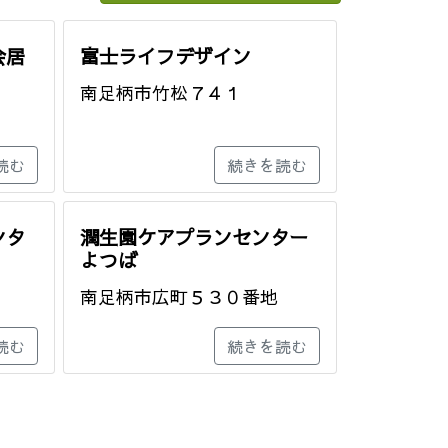
会居
富士ライフデザイン
南足柄市竹松７４１
読む
続きを読む
ンタ
潤生園ケアプランセンター
よつば
南足柄市広町５３０番地
読む
続きを読む