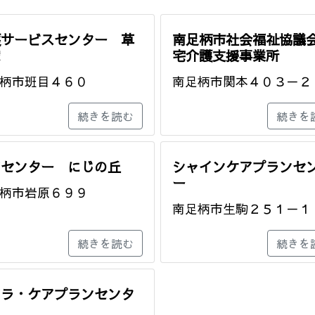
護サービスセンター 草
南足柄市社会福祉協議
家
宅介護支援事業所
柄市班目４６０
南足柄市関本４０３－２
続きを読む
続きを
アセンター にじの丘
シャインケアプランセ
ー
柄市岩原６９９
南足柄市生駒２５１－１
続きを読む
続きを
アラ・ケアプランセンタ