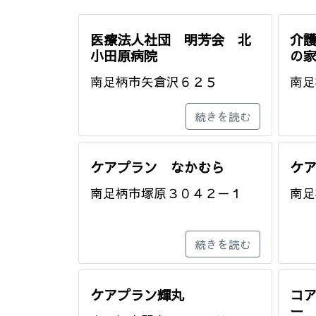
医療法人社団 明芳会 北
介
小田原病院
の
南足柄市矢倉沢６２５
南足
続きを読む
ケアプラン なかむら
ケ
南足柄市塚原３０４２－１
南足
続きを読む
ケアプラン輝丸
コ
ー