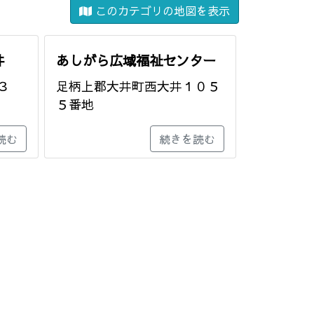
このカテゴリの地図を表示
井
あしがら広域福祉センター
３
足柄上郡大井町西大井１０５
５番地
読む
続きを読む