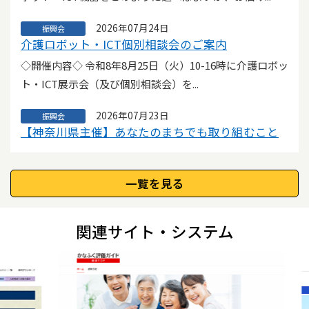
2026年07月28日
横浜市
2026年07月24日
振興会
●横浜市からのお知らせ●【令和８年度】特定事
介護ロボット・ICT個別相談会のご案内
業所加算取得促進支援事業の実施について
◇開催内容◇ 令和8年8月25日（火）10-16時に介護ロボッ
指定訪問介護事業所 運営法人代表者 様 管理者 様
ト・ICT展示会（及び個別相談会）を...
日頃から、横浜市の高齢者福祉行政に...
2026年07月23日
振興会
2026年07月28日
【神奈川県主催】あなたのまちでも取り組むこと
横須賀市
●横須賀市からのお知らせ●令和８年度第２回神
ができる「住民主体の介護予防」オンラインセミ
奈川県小規模多機能型サービス等計画作成担当者
ナーのご案内
研修の推薦について
一覧を見る
神奈川県では、「市町村介護予防事業支援のための人材
小規模多機能型居宅介護事業所 管理者様 看護小規
育成講座（初級編）」として、 オンラインセミナー...
模多機能型居宅介護事業所 管理者様 神...
関連サイト・システム
2026年07月22日
振興会
2026年07月24日
【お知らせ】生活支援提供事業者登録機能の受付
神奈川県
●神奈川県からのお知らせ●神奈川県のポッドキ
開始遅延について
ャスト番組「ずれずれ」で津久井やまゆり園事件
平素は「介護情報サービスかながわ」をご利用いただ
について語ります
き、誠にありがとうございます。 当初、生活支援...