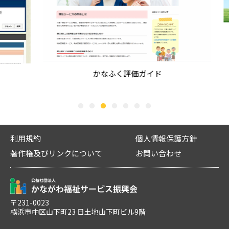
神奈川県では、障害福祉分野で働く職員や関係者を迎
え、日々の仕事や暮らしの中で感じてきた障害福祉をめ...
2026年07月21日
振興会
＜かながわ福祉サービス振興会＞ 令和8年度報酬改
2026年07月23日
定に伴う「介護情報サービスかながわ」への 一部
横浜市
●横浜市からのお知らせ●【通知】指定居宅介護
情報掲載遅延のお知らせ
支援における「特段の事情」の取扱いについて
かなふく評価ガイド
「介護情報サービスかながわ」をご利用いただき、誠に
横浜市内指定居宅介護支援事業所 管理者 様 平素より、本
ありがとうございます。 この度、令和8年度の報酬...
市の介護保険行政の推進に格別のご理解と...
1
2
3
4
5
6
7
2026年07月17日
振興会
令和８年度 第１回 介護・生活支援ロボットフォー
ラム（展示会）開催のお知らせ
利用規約
個人情報保護方針
◇開催内容◇ 今年度初めて横浜市内で「（横浜市最大規
著作権及びリンクについて
お問い合わせ
模）介護ロボット・ICT展示会・個別相談会」を...
2026年06月26日
振興会
【重要】かながわ福祉サービス振興会・かながわ
〒231-0023
横浜市中区山下町23 日土地山下町ビル9階
福祉情報コミュニティを騙った不審な迷惑メール
にご注意ください