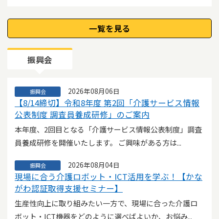
所 指定地域密着型サービス事業所 運...
2026年07月31日
一覧を見る
神奈川県
●神奈川県からのお知らせ● 【研修案内】「介護
支援専門員研修の開催等について」
振興会
介護支援専門員の研修の開催や募集については、県ホー
ムページで案内しています。受講の申込みは、各実施機...
2026年08月06日
振興会
2026年07月30日
【8/14締切】令和8年度 第2回「介護サービス情報
横須賀市
【ご案内】介護サービスに関するQ&Aの更新につ
公表制度 調査員養成研修」のご案内
いて
本年度、2回目となる「介護サービス情報公表制度」調査
介護保険サービス事業所 管理者様 いつも横須賀市の福
員養成研修を開催いたします。 ご興味がある方は...
祉行政にご理解とご協力をいただきまして、あ...
2026年08月04日
振興会
2026年07月29日
現場に合う介護ロボット・ICT活用を学ぶ！【かな
神奈川県
「令和8年度 アレルギー研修」の開催について
がわ認証取得支援セミナー】
神奈川県立保健福祉大学実践教育センターでは、「令和8
生産性向上に取り組みたい一方で、現場に合った介護ロ
年度アレルギー研修」を開催します。 本研...
ボット・ICT機器をどのように選べばよいか、お悩み...