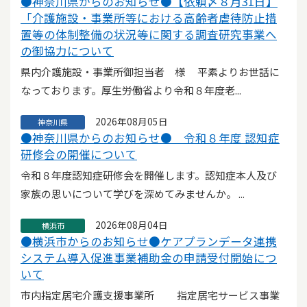
●神奈川県からのお知らせ●【依頼〆８月31日】
「介護施設・事業所等における高齢者虐待防止措
置等の体制整備の状況等に関する調査研究事業へ
の御協力について
県内介護施設・事業所御担当者 様 平素よりお世話に
なっております。厚生労働省より令和８年度老...
2026年08月05日
神奈川県
●神奈川県からのお知らせ● 令和８年度 認知症
研修会の開催について
令和８年度認知症研修会を開催します。認知症本人及び
家族の思いについて学びを深めてみませんか。 ...
2026年08月04日
横浜市
●横浜市からのお知らせ●ケアプランデータ連携
システム導入促進事業補助金の申請受付開始につ
いて
市内指定居宅介護支援事業所 指定居宅サービス事業