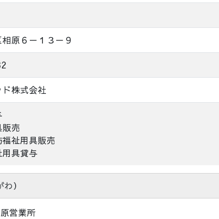
区相原６－１３－９
32
ッド株式会社
与
具販売
防福祉用具販売
祉用具貸与
がわ）
模原営業所