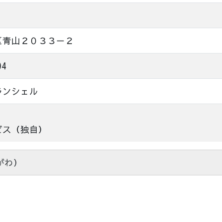
区青山２０３３－２
04
ランシェル
ビス（独自）
がわ）