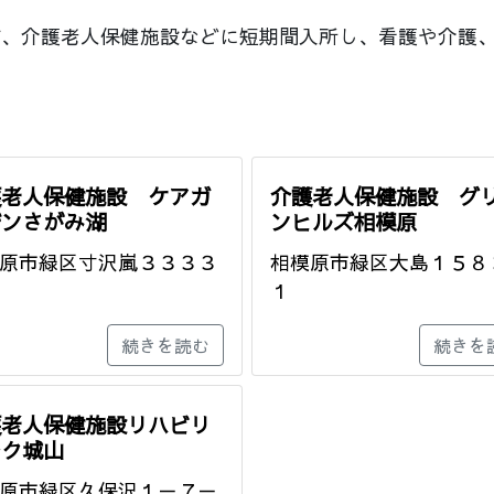
が、介護老人保健施設などに短期間入所し、看護や介護
護老人保健施設 ケアガ
介護老人保健施設 グ
デンさがみ湖
ンヒルズ相模原
原市緑区寸沢嵐３３３３
相模原市緑区大島１５８
１
続きを読む
続きを
護老人保健施設リハビリ
ーク城山
原市緑区久保沢１－７－