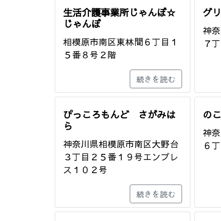
生活介護事業所じゃんぼ☆
グ
じゃんぼ
神奈
相模原市南区東林間６丁目１
７丁
５番８号２階
続きを読む
ぴっころもんど さがみは
の
ら
神奈
神奈川県相模原市南区大野台
６丁
３丁目２５番１９号エンプレ
ス１０２号
続きを読む