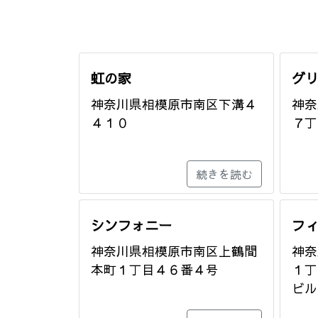
虹の家
グ
神奈川県相模原市南区下溝４
神奈
４１０
７丁
続きを読む
シンフォニー
フ
神奈川県相模原市南区上鶴間
神奈
本町１丁目４６番４号
１丁
ビル